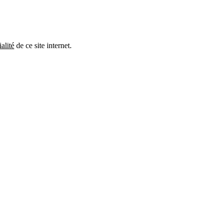
Veuillez
alité
de ce site internet.
laisser
ce
champ
vide.