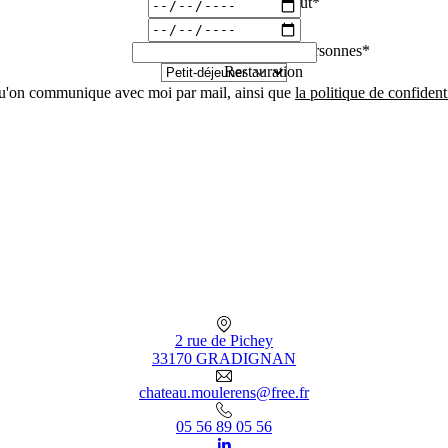
Date de début*
Date de fin*
Nombre de personnes*
Restauration
qu'on communique avec moi par mail, ainsi que
la politique de confidenti
2 rue de Pichey
33170 GRADIGNAN
chateau.moulerens@free.fr
05 56 89 05 56